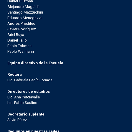
Daniel Guzmán
Alejandro Magaldi
Santiago Mazzuchini
Eduardo Menegazzi
Andrés Prestileo
Javier Rodríguez
Ariel Ruya
Daniel Talio
Fabio Tokman
Pablo Waimann
Equipo directivo de la Escuela
Rector
a
Lic. Gabriela Padín Losada
Directores de estudios
Lic. Ana Perciavalle
Lic. Pablo Saulino
Secretario suplente
Silvio Pérez
Seguinos en nuestras redes