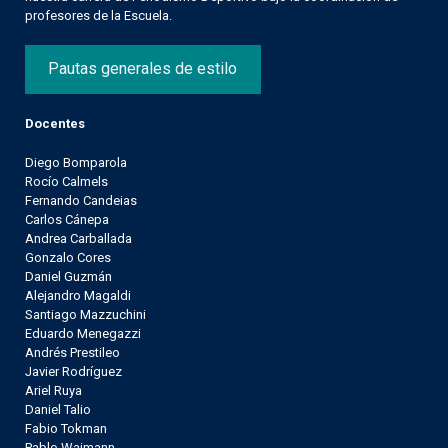
profesores de la Escuela.
Pautas generales de estilo
Docentes
Diego Bomparola
Rocío Calmels
Fernando Candeias
Carlos Cánepa
Andrea Carballada
Gonzalo Cores
Daniel Guzmán
Alejandro Magaldi
Santiago Mazzuchini
Eduardo Menegazzi
Andrés Prestileo
Javier Rodríguez
Ariel Ruya
Daniel Talio
Fabio Tokman
Pablo Waimann