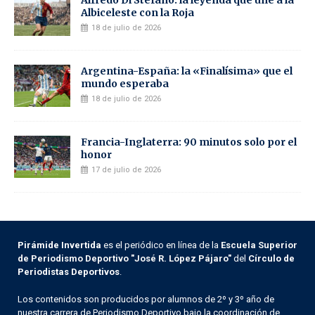
Albiceleste con la Roja
18 de julio de 2026
Argentina-España: la «Finalísima» que el
mundo esperaba
18 de julio de 2026
Francia-Inglaterra: 90 minutos solo por el
honor
17 de julio de 2026
Pirámide Invertida
es el periódico en línea de la
Escuela Superior
de Periodismo Deportivo "José R. López Pájaro"
del
Círculo de
Periodistas Deportivos
.
Los contenidos son producidos por alumnos de 2º y 3º año de
nuestra carrera de Periodismo Deportivo bajo la coordinación de