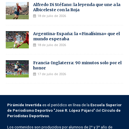
Alfredo Di Stéfano: la leyenda que une a la
Albiceleste con la Roja
18 de julio de 2026
Argentina-España: la «Finalísima» que el
mundo esperaba
18 de julio de 2026
Francia-Inglaterra: 90 minutos solo por el
honor
17 de julio de 2026
Pirámide Invertida
es el periódico en línea de la
Escuela Superior
de Periodismo Deportivo "José R. López Pájaro"
del
Círculo de
Periodistas Deportivos
.
Los contenidos son producidos por alumnos de 2º y 3º año de