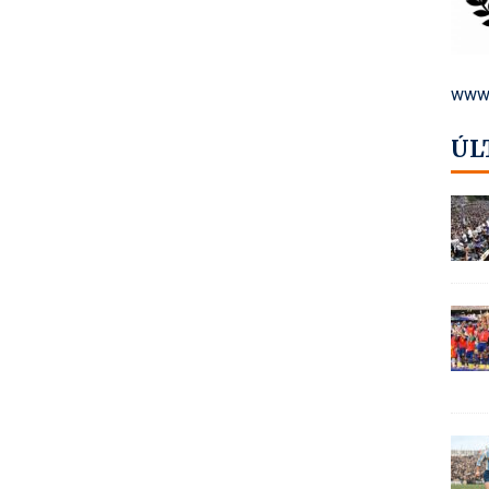
www.
ÚL