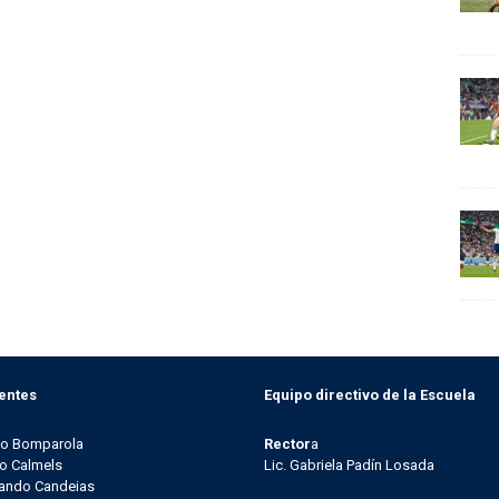
entes
Equipo directivo de la Escuela
go Bomparola
Rector
a
o Calmels
Lic. Gabriela Padín Losada
ando Candeias