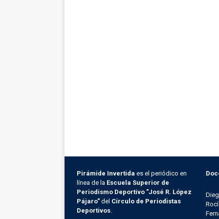
Pirámide Invertida
es el periódico en
Doc
línea de la
Escuela Superior de
Periodismo Deportivo "José R. López
Die
Pájaro"
del
Círculo de Periodistas
Rocí
Deportivos
.
Fern