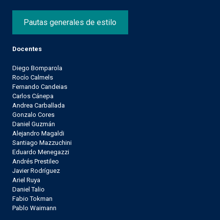
Pautas generales de estilo
Docentes
Diego Bomparola
Rocío Calmels
Fernando Candeias
Carlos Cánepa
Andrea Carballada
Gonzalo Cores
Daniel Guzmán
Alejandro Magaldi
Santiago Mazzuchini
Eduardo Menegazzi
Andrés Prestileo
Javier Rodríguez
Ariel Ruya
Daniel Talio
Fabio Tokman
Pablo Waimann