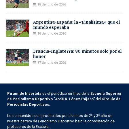
18 de julio de 2026
Argentina-España: la «Finalísima» que el
mundo esperaba
18 de julio de 2026
Francia-Inglaterra: 90 minutos solo por el
honor
17 de julio de 2026
Pirámide Invertida
es el periódico en línea de la
Escuela Superior
de Periodismo Deportivo "José R. López Pájaro"
del
Círculo de
Periodistas Deportivos
.
Los contenidos son producidos por alumnos de 2º y 3º año de
nuestra carrera de Periodismo Deportivo bajo la coordinación de
profesores de la Escuela.