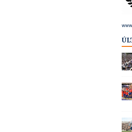
www.
ÚL