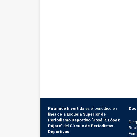
Pirámide Invertida
es el periódico en
Doc
línea de la
Escuela Superior de
Periodismo Deportivo "José R. López
Die
Pájaro"
del
Círculo de Periodistas
Rocí
Deportivos
.
Fern