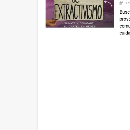
8 d
Busc
provo
comun
cuida