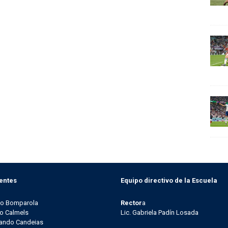
entes
Equipo directivo de la Escuela
go Bomparola
Rector
a
o Calmels
Lic. Gabriela Padín Losada
ando Candeias