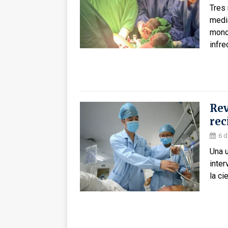
Tres 
medi
mono
infre
Rev
rec
6 d
Una u
inter
la ci