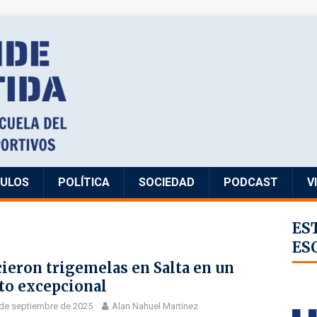
CULOS
POLÍTICA
SOCIEDAD
PODCAST
V
ES
ES
ieron trigemelas en Salta en un
to excepcional
de septiembre de 2025
Alan Nahuel Martínez