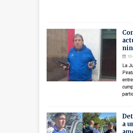
Con
act
nin
10
La J
Pira
entre
cump
parti
Det
a u
ame