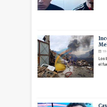
Inc
Me
19 
Los 
el fu
Cay