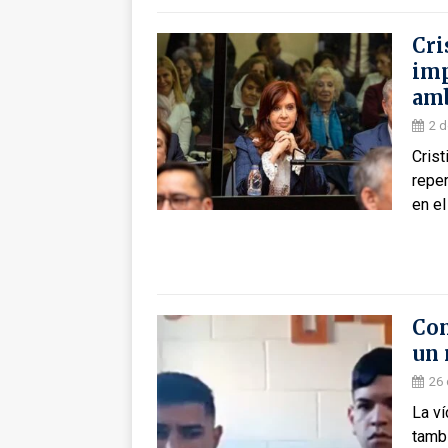
Cri
imp
am
2 d
Crist
repe
en el
Con
un
26 
La ví
tambi