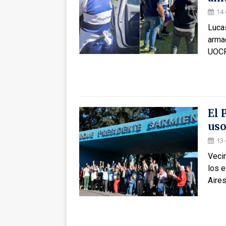
14 
Lucas
arma
UOCR
El 
uso
13 
Veci
los 
Aires