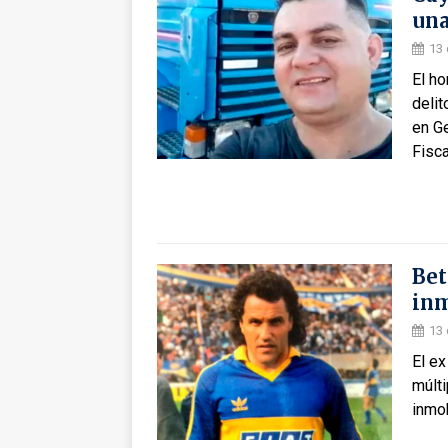
una
13 
El h
delit
en G
Fisca
Bet
inm
13
El ex
múlti
inmob