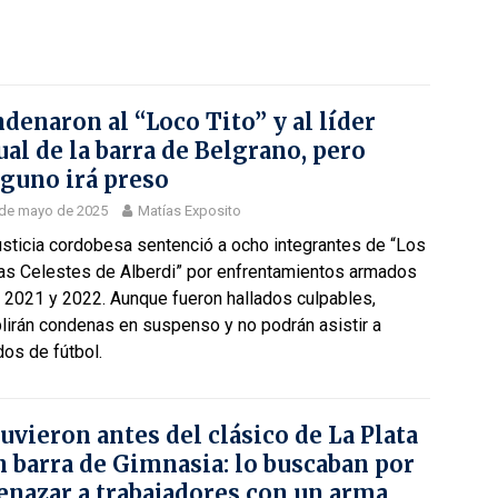
denaron al “Loco Tito” y al líder
ual de la barra de Belgrano, pero
guno irá preso
 de mayo de 2025
Matías Exposito
usticia cordobesa sentenció a ocho integrantes de “Los
tas Celestes de Alberdi” por enfrentamientos armados
 2021 y 2022. Aunque fueron hallados culpables,
lirán condenas en suspenso y no podrán asistir a
dos de fútbol.
uvieron antes del clásico de La Plata
n barra de Gimnasia: lo buscaban por
nazar a trabajadores con un arma