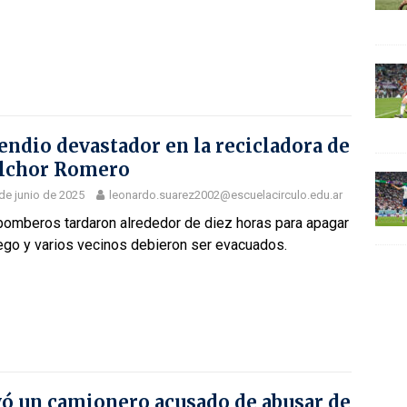
endio devastador en la recicladora de
lchor Romero
de junio de 2025
leonardo.suarez2002@escuelacirculo.edu.ar
bomberos tardaron alrededor de diez horas para apagar
ego y varios vecinos debieron ser evacuados.
ó un camionero acusado de abusar de