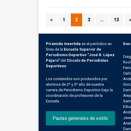
«
1
2
3
…
13
Pirámide Invertida
es el periódico en
Doc
línea de la
Escuela Superior de
Periodismo Deportivo "José R. López
Die
Pájaro"
del
Círculo de Periodistas
Rocí
Deportivos
.
Fern
Carl
Los contenidos son producidos por
Andr
alumnos de 2º y 3º año de nuestra
Gonz
carrera de Periodismo Deportivo bajo la
Dani
coordinación de profesores de la
Alej
Escuela.
Sant
Edu
Andr
Pautas generales de estilo
Javi
Arie
Dani