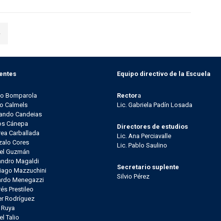
»
entes
Equipo directivo de la Escuela
go Bomparola
Rector
a
o Calmels
Lic. Gabriela Padín Losada
ando Candeias
os Cánepa
Directores de estudios
ea Carballada
Lic. Ana Perciavalle
alo Cores
Lic. Pablo Saulino
el Guzmán
andro Magaldi
Secretario suplente
iago Mazzuchini
Silvio Pérez
ardo Menegazzi
és Prestileo
er Rodríguez
l Ruya
el Talio