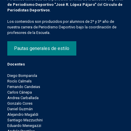
de Periodismo Deportivo "José R. López Pájaro"
del
Círculo de
Periodistas Deportivos
.
Los contenidos son producidos por alumnos de 2º y 3º año de
nuestra carrera de Periodismo Deportivo bajo la coordinación de
profesores de la Escuela.
Pautas generales de estilo
Docentes
Diego Bomparola
Rocío Calmels
Fernando Candeias
Carlos Cánepa
Andrea Carballada
Gonzalo Cores
Daniel Guzmán
Alejandro Magaldi
Santiago Mazzuchini
Eduardo Menegazzi