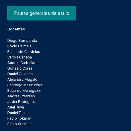
Pautas generales de estilo
Docentes
Diego Bomparola
Rocío Calmels
Fernando Candeias
Carlos Cánepa
Andrea Carballada
Gonzalo Cores
Daniel Guzmán
Alejandro Magaldi
Santiago Mazzuchini
Eduardo Menegazzi
Andrés Prestileo
Javier Rodríguez
Ariel Ruya
Daniel Talio
Fabio Tokman
Pablo Waimann