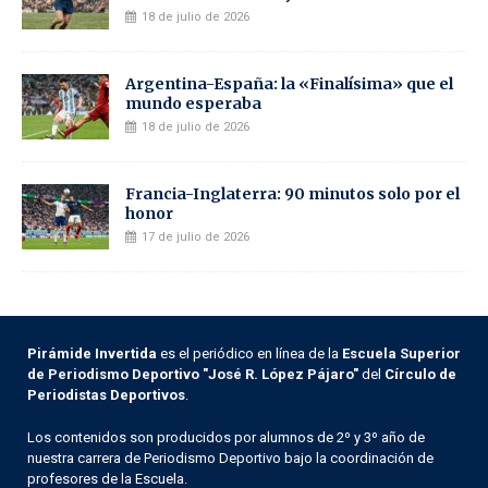
18 de julio de 2026
Argentina-España: la «Finalísima» que el
mundo esperaba
18 de julio de 2026
Francia-Inglaterra: 90 minutos solo por el
honor
17 de julio de 2026
Pirámide Invertida
es el periódico en línea de la
Escuela Superior
de Periodismo Deportivo "José R. López Pájaro"
del
Círculo de
Periodistas Deportivos
.
Los contenidos son producidos por alumnos de 2º y 3º año de
nuestra carrera de Periodismo Deportivo bajo la coordinación de
profesores de la Escuela.