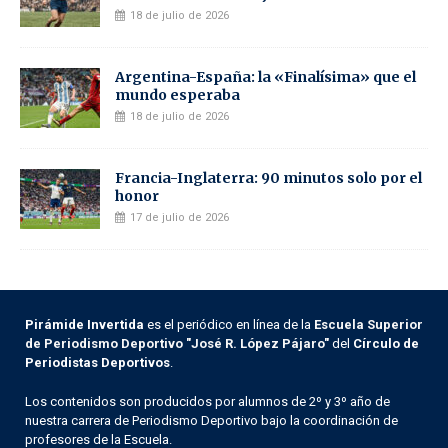
18 de julio de 2026
Argentina-España: la «Finalísima» que el
mundo esperaba
18 de julio de 2026
Francia-Inglaterra: 90 minutos solo por el
honor
17 de julio de 2026
Pirámide Invertida
es el periódico en línea de la
Escuela Superior
de Periodismo Deportivo "José R. López Pájaro"
del
Círculo de
Periodistas Deportivos
.
Los contenidos son producidos por alumnos de 2º y 3º año de
nuestra carrera de Periodismo Deportivo bajo la coordinación de
profesores de la Escuela.