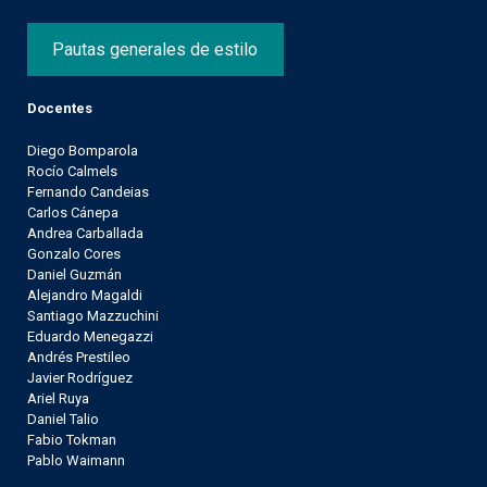
Pautas generales de estilo
Docentes
Diego Bomparola
Rocío Calmels
Fernando Candeias
Carlos Cánepa
Andrea Carballada
Gonzalo Cores
Daniel Guzmán
Alejandro Magaldi
Santiago Mazzuchini
Eduardo Menegazzi
Andrés Prestileo
Javier Rodríguez
Ariel Ruya
Daniel Talio
Fabio Tokman
Pablo Waimann