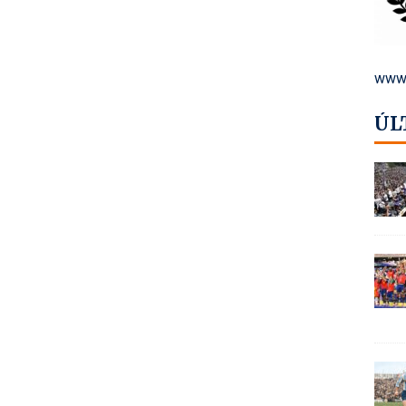
www.
ÚL