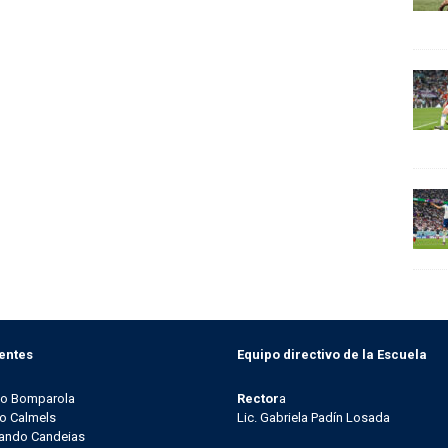
entes
Equipo directivo de la Escuela
go Bomparola
Rector
a
o Calmels
Lic. Gabriela Padín Losada
ando Candeias