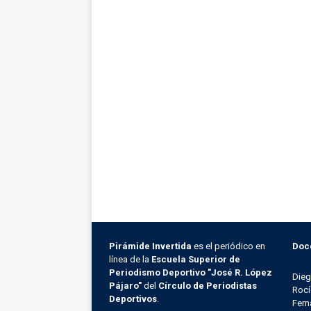
Pirámide Invertida
es el periódico en
Doc
línea de la
Escuela Superior de
Periodismo Deportivo "José R. López
Die
Pájaro"
del
Círculo de Periodistas
Rocí
Deportivos
.
Fern