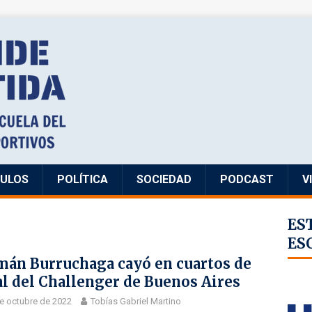
CULOS
POLÍTICA
SOCIEDAD
PODCAST
V
ES
ES
án Burruchaga cayó en cuartos de
al del Challenger de Buenos Aires
e octubre de 2022
Tobías Gabriel Martino