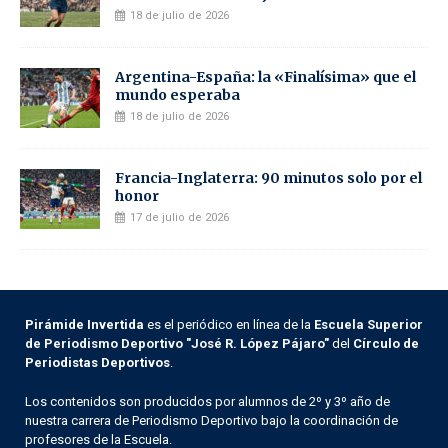
18 de julio de 2026
Argentina-España: la «Finalísima» que el
mundo esperaba
18 de julio de 2026
Francia-Inglaterra: 90 minutos solo por el
honor
17 de julio de 2026
Pirámide Invertida
es el periódico en línea de la
Escuela Superior
de Periodismo Deportivo "José R. López Pájaro"
del
Círculo de
Periodistas Deportivos
.
Los contenidos son producidos por alumnos de 2º y 3º año de
nuestra carrera de Periodismo Deportivo bajo la coordinación de
profesores de la Escuela.