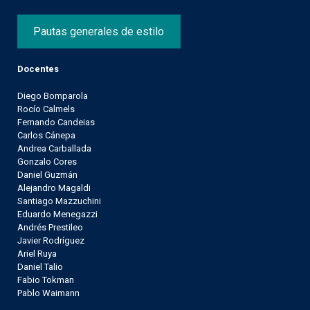
Pautas generales de estilo
Docentes
Diego Bomparola
Rocío Calmels
Fernando Candeias
Carlos Cánepa
Andrea Carballada
Gonzalo Cores
Daniel Guzmán
Alejandro Magaldi
Santiago Mazzuchini
Eduardo Menegazzi
Andrés Prestileo
Javier Rodríguez
Ariel Ruya
Daniel Talio
Fabio Tokman
Pablo Waimann