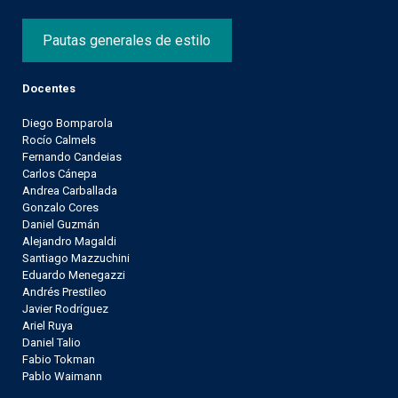
Pautas generales de estilo
Docentes
Diego Bomparola
Rocío Calmels
Fernando Candeias
Carlos Cánepa
Andrea Carballada
Gonzalo Cores
Daniel Guzmán
Alejandro Magaldi
Santiago Mazzuchini
Eduardo Menegazzi
Andrés Prestileo
Javier Rodríguez
Ariel Ruya
Daniel Talio
Fabio Tokman
Pablo Waimann