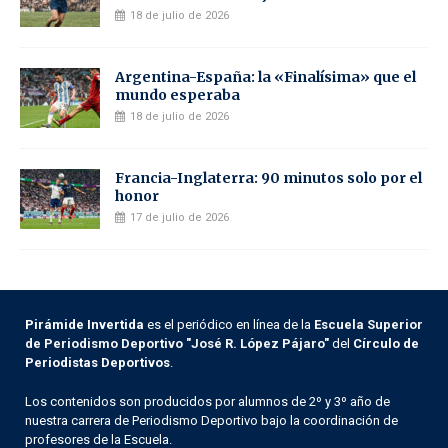
18 de julio de 2026
Argentina-España: la «Finalísima» que el
mundo esperaba
18 de julio de 2026
Francia-Inglaterra: 90 minutos solo por el
honor
17 de julio de 2026
Pirámide Invertida
es el periódico en línea de la
Escuela Superior
de Periodismo Deportivo "José R. López Pájaro"
del
Círculo de
Periodistas Deportivos
.
Los contenidos son producidos por alumnos de 2º y 3º año de
nuestra carrera de Periodismo Deportivo bajo la coordinación de
profesores de la Escuela.