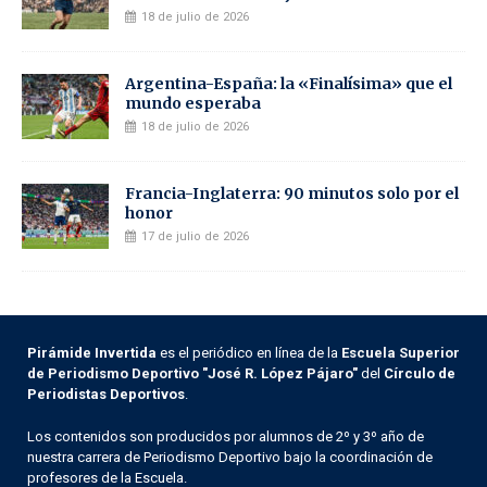
18 de julio de 2026
Argentina-España: la «Finalísima» que el
mundo esperaba
18 de julio de 2026
Francia-Inglaterra: 90 minutos solo por el
honor
17 de julio de 2026
Pirámide Invertida
es el periódico en línea de la
Escuela Superior
de Periodismo Deportivo "José R. López Pájaro"
del
Círculo de
Periodistas Deportivos
.
Los contenidos son producidos por alumnos de 2º y 3º año de
nuestra carrera de Periodismo Deportivo bajo la coordinación de
profesores de la Escuela.