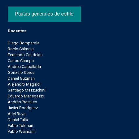
Pautas generales de estilo
Docentes
Diego Bomparola
Rocío Calmels
Fernando Candeias
Carlos Cánepa
Andrea Carballada
Gonzalo Cores
Daniel Guzmán
Alejandro Magaldi
Santiago Mazzuchini
Eduardo Menegazzi
Andrés Prestileo
Javier Rodríguez
Ariel Ruya
Daniel Talio
Fabio Tokman
Pablo Waimann