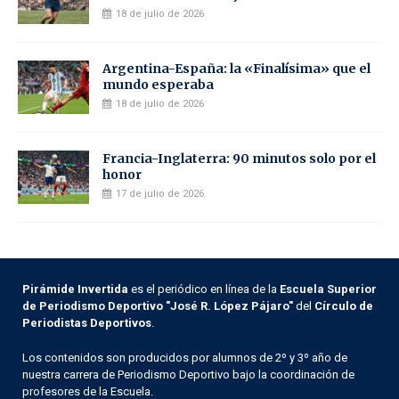
18 de julio de 2026
Argentina-España: la «Finalísima» que el
mundo esperaba
18 de julio de 2026
Francia-Inglaterra: 90 minutos solo por el
honor
17 de julio de 2026
Pirámide Invertida
es el periódico en línea de la
Escuela Superior
de Periodismo Deportivo "José R. López Pájaro"
del
Círculo de
Periodistas Deportivos
.
Los contenidos son producidos por alumnos de 2º y 3º año de
nuestra carrera de Periodismo Deportivo bajo la coordinación de
profesores de la Escuela.