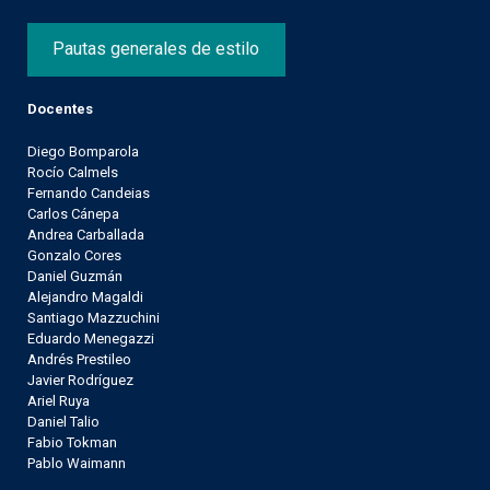
Pautas generales de estilo
Docentes
Diego Bomparola
Rocío Calmels
Fernando Candeias
Carlos Cánepa
Andrea Carballada
Gonzalo Cores
Daniel Guzmán
Alejandro Magaldi
Santiago Mazzuchini
Eduardo Menegazzi
Andrés Prestileo
Javier Rodríguez
Ariel Ruya
Daniel Talio
Fabio Tokman
Pablo Waimann