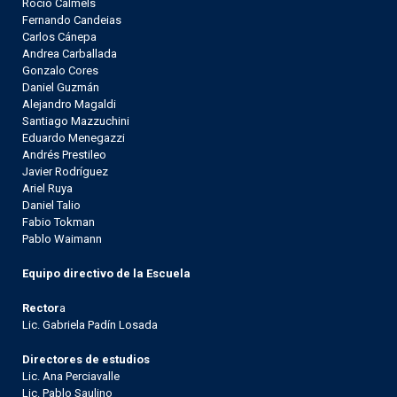
Rocío Calmels
Fernando Candeias
Carlos Cánepa
Andrea Carballada
Gonzalo Cores
Daniel Guzmán
Alejandro Magaldi
Santiago Mazzuchini
Eduardo Menegazzi
Andrés Prestileo
Javier Rodríguez
Ariel Ruya
Daniel Talio
Fabio Tokman
Pablo Waimann
Equipo directivo de la Escuela
Rector
a
Lic. Gabriela Padín Losada
Directores de estudios
Lic. Ana Perciavalle
Lic. Pablo Saulino