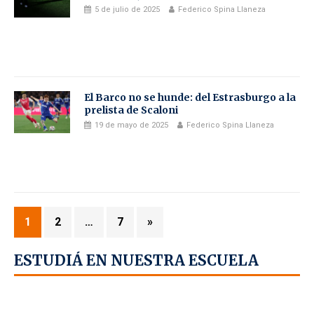
5 de julio de 2025
Federico Spina Llaneza
El Barco no se hunde: del Estrasburgo a la
prelista de Scaloni
19 de mayo de 2025
Federico Spina Llaneza
1
2
…
7
»
ESTUDIÁ EN NUESTRA ESCUELA