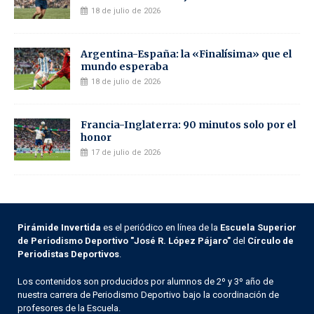
18 de julio de 2026
Argentina-España: la «Finalísima» que el
mundo esperaba
18 de julio de 2026
Francia-Inglaterra: 90 minutos solo por el
honor
17 de julio de 2026
Pirámide Invertida
es el periódico en línea de la
Escuela Superior
de Periodismo Deportivo "José R. López Pájaro"
del
Círculo de
Periodistas Deportivos
.
Los contenidos son producidos por alumnos de 2º y 3º año de
nuestra carrera de Periodismo Deportivo bajo la coordinación de
profesores de la Escuela.