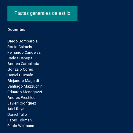
Pautas generales de estilo
Docentes
Diego Bomparola
Rocío Calmels
Fernando Candeias
Carlos Cánepa
Andrea Carballada
Gonzalo Cores
Daniel Guzmán
Alejandro Magaldi
Santiago Mazzuchini
Eduardo Menegazzi
Andrés Prestileo
Javier Rodríguez
Ariel Ruya
Daniel Talio
Fabio Tokman
Pablo Waimann