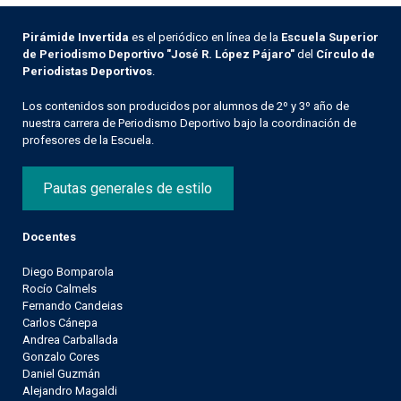
Pirámide Invertida
es el periódico en línea de la
Escuela Superior
de Periodismo Deportivo "José R. López Pájaro"
del
Círculo de
Periodistas Deportivos
.
Los contenidos son producidos por alumnos de 2º y 3º año de
nuestra carrera de Periodismo Deportivo bajo la coordinación de
profesores de la Escuela.
Pautas generales de estilo
Docentes
Diego Bomparola
Rocío Calmels
Fernando Candeias
Carlos Cánepa
Andrea Carballada
Gonzalo Cores
Daniel Guzmán
Alejandro Magaldi