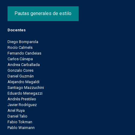
Pautas generales de estilo
Docentes
Diego Bomparola
Rocío Calmels
Fernando Candeias
Carlos Cánepa
Andrea Carballada
Gonzalo Cores
Daniel Guzmán
Alejandro Magaldi
Santiago Mazzuchini
Eduardo Menegazzi
Andrés Prestileo
Javier Rodríguez
Ariel Ruya
Daniel Talio
Fabio Tokman
Pablo Waimann