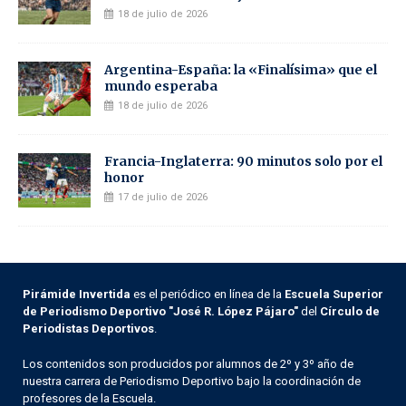
18 de julio de 2026
Argentina-España: la «Finalísima» que el
mundo esperaba
18 de julio de 2026
Francia-Inglaterra: 90 minutos solo por el
honor
17 de julio de 2026
Pirámide Invertida
es el periódico en línea de la
Escuela Superior
de Periodismo Deportivo "José R. López Pájaro"
del
Círculo de
Periodistas Deportivos
.
Los contenidos son producidos por alumnos de 2º y 3º año de
nuestra carrera de Periodismo Deportivo bajo la coordinación de
profesores de la Escuela.