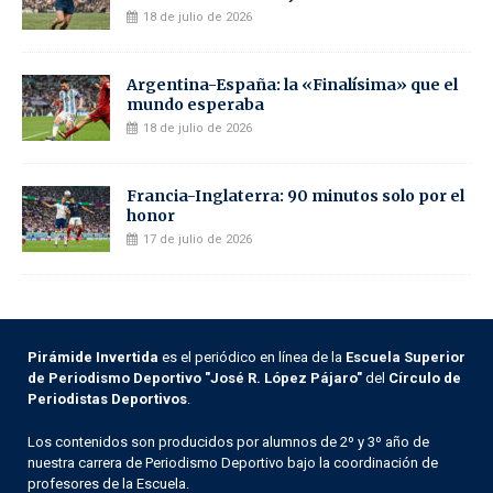
18 de julio de 2026
Argentina-España: la «Finalísima» que el
mundo esperaba
18 de julio de 2026
Francia-Inglaterra: 90 minutos solo por el
honor
17 de julio de 2026
Pirámide Invertida
es el periódico en línea de la
Escuela Superior
de Periodismo Deportivo "José R. López Pájaro"
del
Círculo de
Periodistas Deportivos
.
Los contenidos son producidos por alumnos de 2º y 3º año de
nuestra carrera de Periodismo Deportivo bajo la coordinación de
profesores de la Escuela.