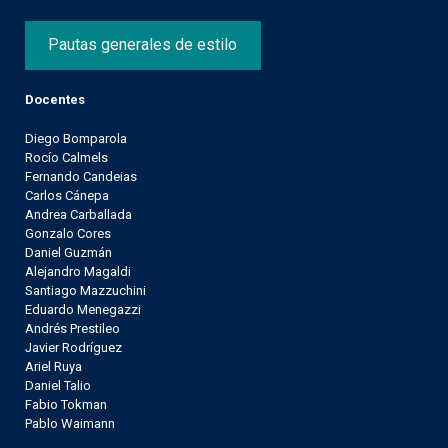
Pautas generales de estilo
Docentes
Diego Bomparola
Rocío Calmels
Fernando Candeias
Carlos Cánepa
Andrea Carballada
Gonzalo Cores
Daniel Guzmán
Alejandro Magaldi
Santiago Mazzuchini
Eduardo Menegazzi
Andrés Prestileo
Javier Rodríguez
Ariel Ruya
Daniel Talio
Fabio Tokman
Pablo Waimann