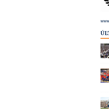
www.
ÚL