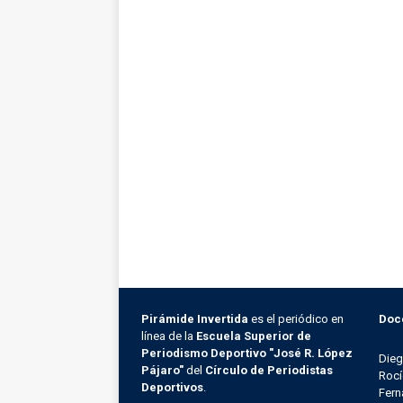
Pirámide Invertida
es el periódico en
Doc
línea de la
Escuela Superior de
Periodismo Deportivo "José R. López
Die
Pájaro"
del
Círculo de Periodistas
Rocí
Deportivos
.
Fern