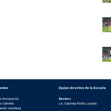
entes
Equipo directivo de la Escuela
go Bomparola
Rector
a
o Calmels
Lic. Gabriela Padín Losada
ando Candeias