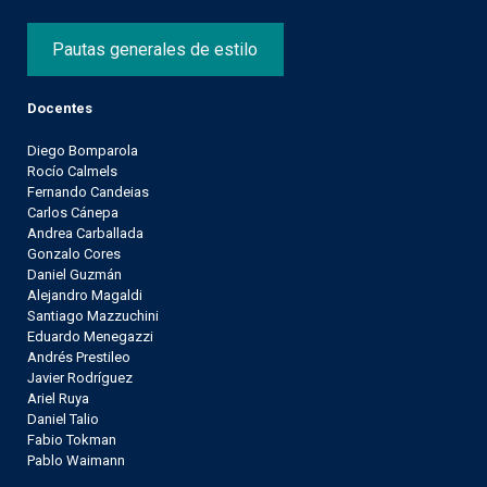
Pautas generales de estilo
Docentes
Diego Bomparola
Rocío Calmels
Fernando Candeias
Carlos Cánepa
Andrea Carballada
Gonzalo Cores
Daniel Guzmán
Alejandro Magaldi
Santiago Mazzuchini
Eduardo Menegazzi
Andrés Prestileo
Javier Rodríguez
Ariel Ruya
Daniel Talio
Fabio Tokman
Pablo Waimann