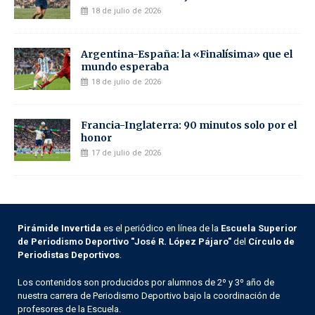
18 de julio de 2026
Argentina-España: la «Finalísima» que el
mundo esperaba
18 de julio de 2026
Francia-Inglaterra: 90 minutos solo por el
honor
17 de julio de 2026
Pirámide Invertida
es el periódico en línea de la
Escuela Superior
de Periodismo Deportivo "José R. López Pájaro"
del
Círculo de
Periodistas Deportivos
.
Los contenidos son producidos por alumnos de 2º y 3º año de
nuestra carrera de Periodismo Deportivo bajo la coordinación de
profesores de la Escuela.