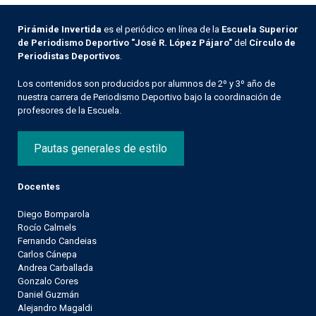
Pirámide Invertida
es el periódico en línea de la
Escuela Superior
de Periodismo Deportivo "José R. López Pájaro"
del
Círculo de
Periodistas Deportivos
.
Los contenidos son producidos por alumnos de 2º y 3º año de
nuestra carrera de Periodismo Deportivo bajo la coordinación de
profesores de la Escuela.
Pautas generales de estilo
Docentes
Diego Bomparola
Rocío Calmels
Fernando Candeias
Carlos Cánepa
Andrea Carballada
Gonzalo Cores
Daniel Guzmán
Alejandro Magaldi