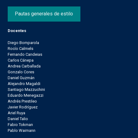
Pautas generales de estilo
Docentes
Diego Bomparola
Rocío Calmels
Fernando Candeias
Carlos Cánepa
Andrea Carballada
Gonzalo Cores
Daniel Guzmán
Alejandro Magaldi
Santiago Mazzuchini
Eduardo Menegazzi
Andrés Prestileo
Javier Rodríguez
Ariel Ruya
Daniel Talio
Fabio Tokman
Pablo Waimann