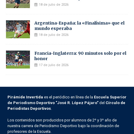
18 de julio de 2026
Argentina-España: la «Finalísima» que el
mundo esperaba
18 de julio de 2026
Francia-Inglaterra: 90 minutos solo por el
honor
17 de julio de 2026
Pirámide Invertida
es el periódico en línea de la
Escuela Superior
de Periodismo Deportivo "José R. López Pájaro"
del
Círculo de
Periodistas Deportivos
.
Los contenidos son producidos por alumnos de 2º y 3º año de
nuestra carrera de Periodismo Deportivo bajo la coordinación de
profesores de la Escuela.