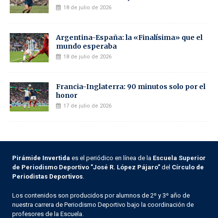
18 de julio de 2026
Argentina-España: la «Finalísima» que el
mundo esperaba
18 de julio de 2026
Francia-Inglaterra: 90 minutos solo por el
honor
17 de julio de 2026
Pirámide Invertida
es el periódico en línea de la
Escuela Superior
de Periodismo Deportivo "José R. López Pájaro"
del
Círculo de
Periodistas Deportivos
.
Los contenidos son producidos por alumnos de 2º y 3º año de
nuestra carrera de Periodismo Deportivo bajo la coordinación de
profesores de la Escuela.