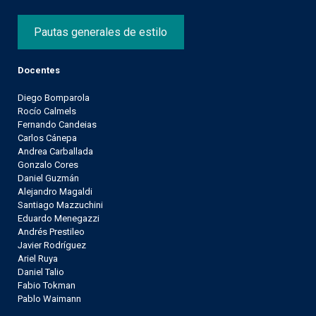
Pautas generales de estilo
Docentes
Diego Bomparola
Rocío Calmels
Fernando Candeias
Carlos Cánepa
Andrea Carballada
Gonzalo Cores
Daniel Guzmán
Alejandro Magaldi
Santiago Mazzuchini
Eduardo Menegazzi
Andrés Prestileo
Javier Rodríguez
Ariel Ruya
Daniel Talio
Fabio Tokman
Pablo Waimann