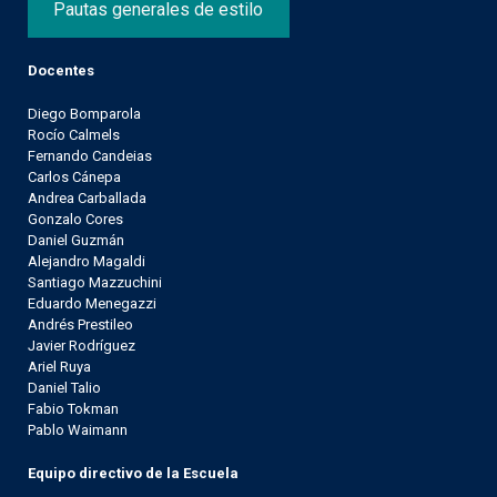
Pautas generales de estilo
Docentes
Diego Bomparola
Rocío Calmels
Fernando Candeias
Carlos Cánepa
Andrea Carballada
Gonzalo Cores
Daniel Guzmán
Alejandro Magaldi
Santiago Mazzuchini
Eduardo Menegazzi
Andrés Prestileo
Javier Rodríguez
Ariel Ruya
Daniel Talio
Fabio Tokman
Pablo Waimann
Equipo directivo de la Escuela