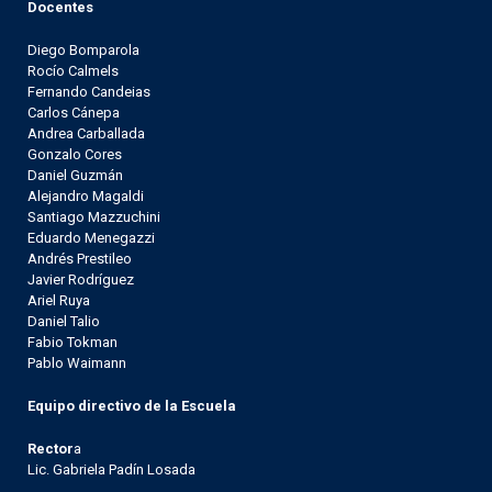
Docentes
Diego Bomparola
Rocío Calmels
Fernando Candeias
Carlos Cánepa
Andrea Carballada
Gonzalo Cores
Daniel Guzmán
Alejandro Magaldi
Santiago Mazzuchini
Eduardo Menegazzi
Andrés Prestileo
Javier Rodríguez
Ariel Ruya
Daniel Talio
Fabio Tokman
Pablo Waimann
Equipo directivo de la Escuela
Rector
a
Lic. Gabriela Padín Losada