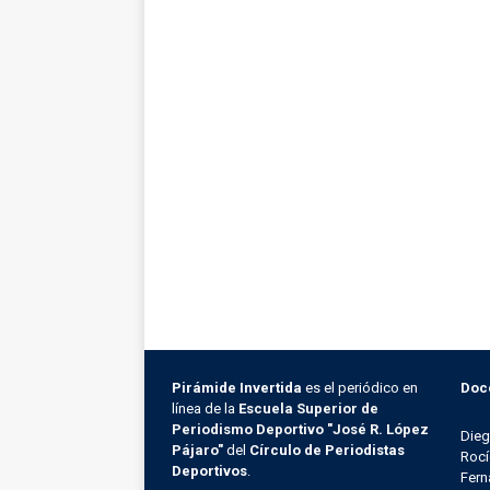
Pirámide Invertida
es el periódico en
Doc
línea de la
Escuela Superior de
Periodismo Deportivo "José R. López
Die
Pájaro"
del
Círculo de Periodistas
Rocí
Deportivos
.
Fern