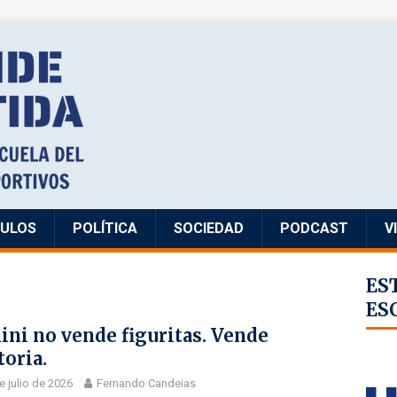
CULOS
POLÍTICA
SOCIEDAD
PODCAST
V
ES
ES
ini no vende figuritas. Vende
toria.
e julio de 2026
Fernando Candeias