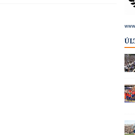
www.
ÚL