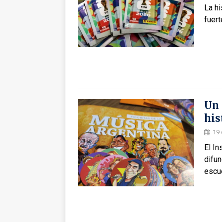
La h
fuert
Un 
his
19 
El In
difun
escue