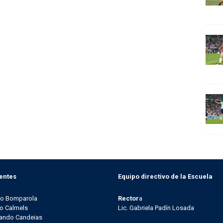
entes
Equipo directivo de la Escuela
go Bomparola
Rector
a
o Calmels
Lic. Gabriela Padín Losada
ando Candeias