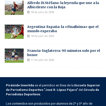
Alfredo Di Stéfano: la leyenda que une a la
Albiceleste con la Roja
18 de julio de 2026
Argentina-España: la «Finalísima» que el
mundo esperaba
18 de julio de 2026
Francia-Inglaterra: 90 minutos solo por el
honor
17 de julio de 2026
Pirámide Invertida
es el periódico en línea de la
Escuela Superior
de Periodismo Deportivo "José R. López Pájaro"
del
Círculo de
Periodistas Deportivos
.
Los contenidos son producidos por alumnos de 2º y 3º año de