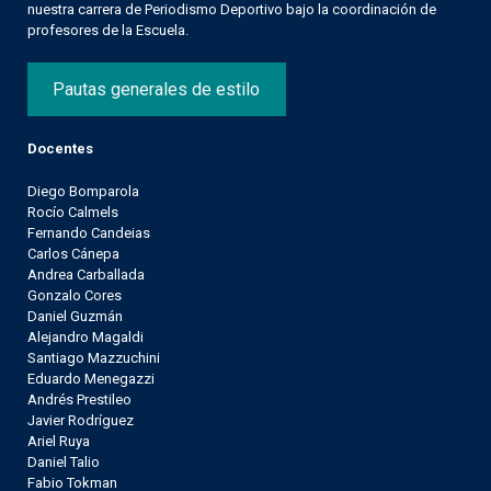
nuestra carrera de Periodismo Deportivo bajo la coordinación de
profesores de la Escuela.
Pautas generales de estilo
Docentes
Diego Bomparola
Rocío Calmels
Fernando Candeias
Carlos Cánepa
Andrea Carballada
Gonzalo Cores
Daniel Guzmán
Alejandro Magaldi
Santiago Mazzuchini
Eduardo Menegazzi
Andrés Prestileo
Javier Rodríguez
Ariel Ruya
Daniel Talio
Fabio Tokman