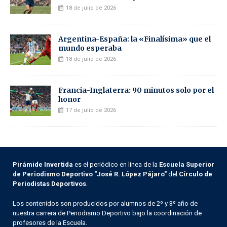
18 de julio de 2026
Argentina-España: la «Finalísima» que el
mundo esperaba
18 de julio de 2026
Francia-Inglaterra: 90 minutos solo por el
honor
17 de julio de 2026
Pirámide Invertida
es el periódico en línea de la
Escuela Superior
de Periodismo Deportivo "José R. López Pájaro"
del
Círculo de
Periodistas Deportivos
.
Los contenidos son producidos por alumnos de 2º y 3º año de
nuestra carrera de Periodismo Deportivo bajo la coordinación de
profesores de la Escuela.