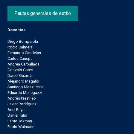
Pautas generales de estilo
Docentes
Diego Bomparola
Rocío Calmels
Fernando Candeias
Carlos Cánepa
Andrea Carballada
Gonzalo Cores
Daniel Guzmán
Alejandro Magaldi
Santiago Mazzuchini
Eduardo Menegazzi
Andrés Prestileo
Javier Rodríguez
Ariel Ruya
Daniel Talio
Fabio Tokman
Pablo Waimann