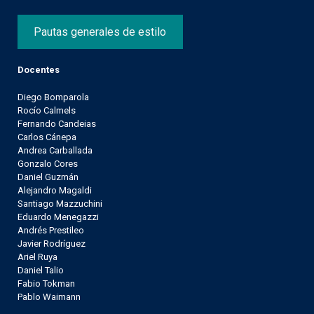
Pautas generales de estilo
Docentes
Diego Bomparola
Rocío Calmels
Fernando Candeias
Carlos Cánepa
Andrea Carballada
Gonzalo Cores
Daniel Guzmán
Alejandro Magaldi
Santiago Mazzuchini
Eduardo Menegazzi
Andrés Prestileo
Javier Rodríguez
Ariel Ruya
Daniel Talio
Fabio Tokman
Pablo Waimann