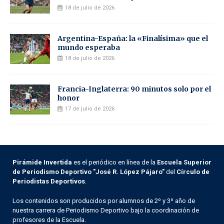
18 de julio de 2026
Argentina-España: la «Finalísima» que el
mundo esperaba
18 de julio de 2026
Francia-Inglaterra: 90 minutos solo por el
honor
17 de julio de 2026
Pirámide Invertida
es el periódico en línea de la
Escuela Superior
de Periodismo Deportivo "José R. López Pájaro"
del
Círculo de
Periodistas Deportivos
.
Los contenidos son producidos por alumnos de 2º y 3º año de
nuestra carrera de Periodismo Deportivo bajo la coordinación de
profesores de la Escuela.