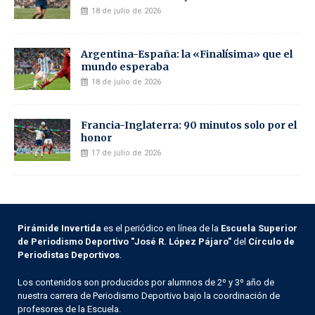
18 de julio de 2026
Argentina-España: la «Finalísima» que el
mundo esperaba
18 de julio de 2026
Francia-Inglaterra: 90 minutos solo por el
honor
17 de julio de 2026
Pirámide Invertida
es el periódico en línea de la
Escuela Superior
de Periodismo Deportivo "José R. López Pájaro"
del
Círculo de
Periodistas Deportivos
.
Los contenidos son producidos por alumnos de 2º y 3º año de
nuestra carrera de Periodismo Deportivo bajo la coordinación de
profesores de la Escuela.