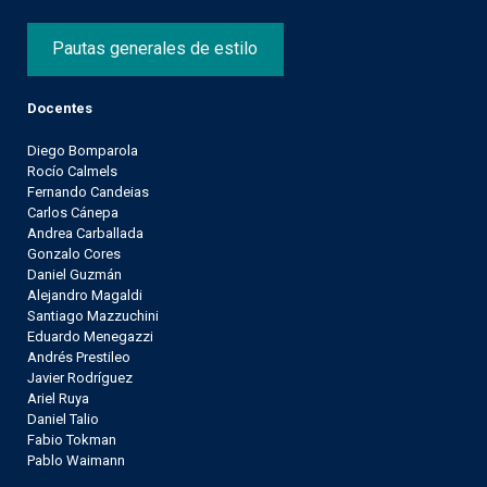
Pautas generales de estilo
Docentes
Diego Bomparola
Rocío Calmels
Fernando Candeias
Carlos Cánepa
Andrea Carballada
Gonzalo Cores
Daniel Guzmán
Alejandro Magaldi
Santiago Mazzuchini
Eduardo Menegazzi
Andrés Prestileo
Javier Rodríguez
Ariel Ruya
Daniel Talio
Fabio Tokman
Pablo Waimann