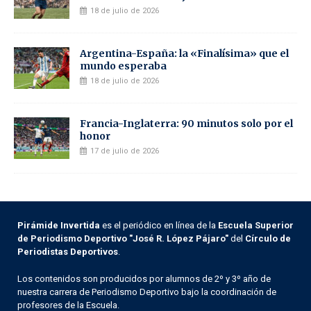
18 de julio de 2026
Argentina-España: la «Finalísima» que el
mundo esperaba
18 de julio de 2026
Francia-Inglaterra: 90 minutos solo por el
honor
17 de julio de 2026
Pirámide Invertida
es el periódico en línea de la
Escuela Superior
de Periodismo Deportivo "José R. López Pájaro"
del
Círculo de
Periodistas Deportivos
.
Los contenidos son producidos por alumnos de 2º y 3º año de
nuestra carrera de Periodismo Deportivo bajo la coordinación de
profesores de la Escuela.