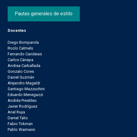
Pautas generales de estilo
Docentes
Diego Bomparola
Rocío Calmels
Fernando Candeias
Carlos Cánepa
Andrea Carballada
Gonzalo Cores
Daniel Guzmán
Alejandro Magaldi
Santiago Mazzuchini
Eduardo Menegazzi
Andrés Prestileo
Javier Rodríguez
Ariel Ruya
Daniel Talio
Fabio Tokman
Pablo Waimann