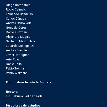
Diego Bomparola
Rocío Calmels
Fernando Candeias
Carlos Cánepa
Andrea Carballada
Gonzalo Cores
Daniel Guzmán
Alejandro Magaldi
Santiago Mazzuchini
Eduardo Menegazzi
Andrés Prestileo
Javier Rodríguez
Ariel Ruya
Daniel Talio
Fabio Tokman
Pablo Waimann
Equipo directivo de la Escuela
Rector
a
Lic. Gabriela Padín Losada
Directores de estudios