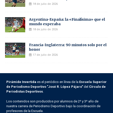
18 de julio de 2026
Argentina-España: la «Finalísima» que el
mundo esperaba
18 de julio de 2026
Francia-Inglaterra: 90 minutos solo por el
honor
17 de julio de 2026
Pirámide Invertida
es el periódico en línea de la
Escuela Superior
de Periodismo Deportivo "José R. López Pájaro"
del
Círculo de
Periodistas Deportivos
.
Los contenidos son producidos por alumnos de 2º y 3º año de
nuestra carrera de Periodismo Deportivo bajo la coordinación de
profesores de la Escuela.