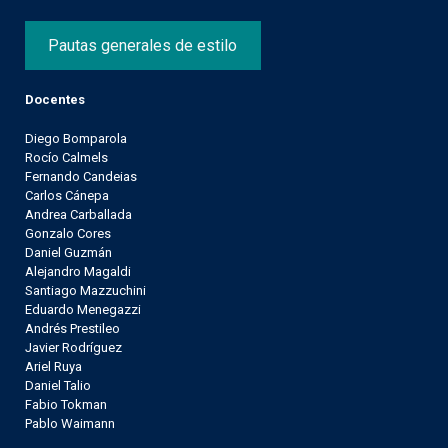
Pautas generales de estilo
Docentes
Diego Bomparola
Rocío Calmels
Fernando Candeias
Carlos Cánepa
Andrea Carballada
Gonzalo Cores
Daniel Guzmán
Alejandro Magaldi
Santiago Mazzuchini
Eduardo Menegazzi
Andrés Prestileo
Javier Rodríguez
Ariel Ruya
Daniel Talio
Fabio Tokman
Pablo Waimann