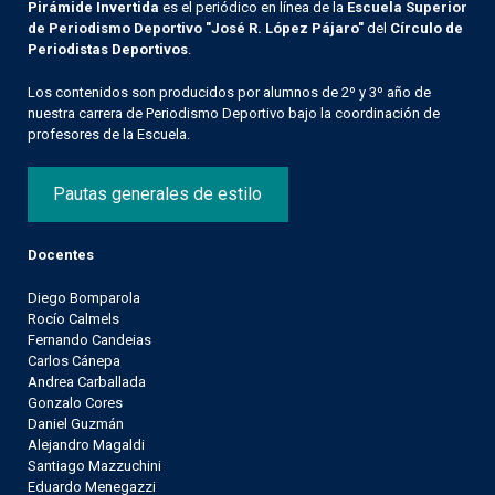
Pirámide Invertida
es el periódico en línea de la
Escuela Superior
de Periodismo Deportivo "José R. López Pájaro"
del
Círculo de
Periodistas Deportivos
.
Los contenidos son producidos por alumnos de 2º y 3º año de
nuestra carrera de Periodismo Deportivo bajo la coordinación de
profesores de la Escuela.
Pautas generales de estilo
Docentes
Diego Bomparola
Rocío Calmels
Fernando Candeias
Carlos Cánepa
Andrea Carballada
Gonzalo Cores
Daniel Guzmán
Alejandro Magaldi
Santiago Mazzuchini
Eduardo Menegazzi