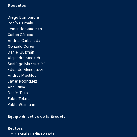
Docentes
Diego Bomparola
Rocío Calmels
Fernando Candeias
Carlos Cánepa
Andrea Carballada
Gonzalo Cores
Daniel Guzmán
Alejandro Magaldi
Santiago Mazzuchini
Eduardo Menegazzi
Andrés Prestileo
Javier Rodríguez
Ariel Ruya
Daniel Talio
Fabio Tokman
Pablo Waimann
Equipo directivo de la Escuela
Rector
a
Lic. Gabriela Padín Losada