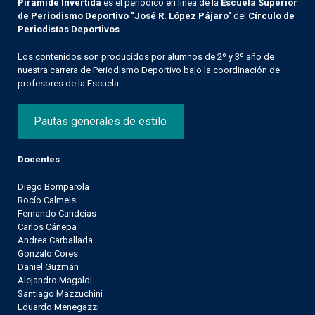
Pirámide Invertida
es el periódico en línea de la
Escuela Superior
de Periodismo Deportivo "José R. López Pájaro"
del
Círculo de
Periodistas Deportivos
.
Los contenidos son producidos por alumnos de 2º y 3º año de
nuestra carrera de Periodismo Deportivo bajo la coordinación de
profesores de la Escuela.
Pautas generales de estilo
Docentes
Diego Bomparola
Rocío Calmels
Fernando Candeias
Carlos Cánepa
Andrea Carballada
Gonzalo Cores
Daniel Guzmán
Alejandro Magaldi
Santiago Mazzuchini
Eduardo Menegazzi