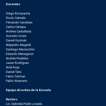
Docentes
Diego Bomparola
Rocío Calmels
Fernando Candeias
Carlos Cánepa
Andrea Carballada
Gonzalo Cores
Daniel Guzmán
Alejandro Magaldi
Santiago Mazzuchini
Eduardo Menegazzi
Andrés Prestileo
Javier Rodríguez
Ariel Ruya
Daniel Talio
Fabio Tokman
Pablo Waimann
Equipo directivo de la Escuela
Rector
a
Lic. Gabriela Padín Losada