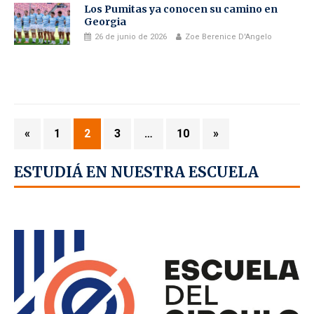
Los Pumitas ya conocen su camino en
Georgia
26 de junio de 2026
Zoe Berenice D'Angelo
«
1
2
3
…
10
»
ESTUDIÁ EN NUESTRA ESCUELA