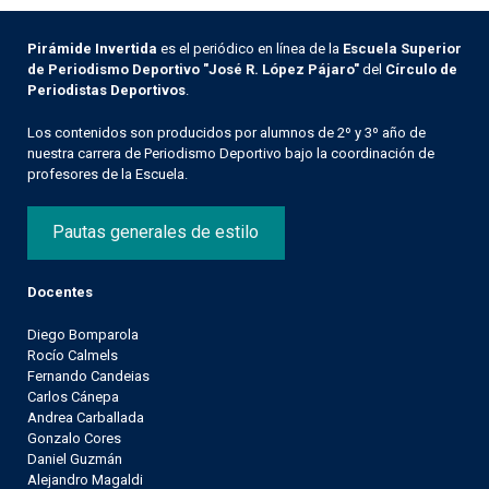
Pirámide Invertida
es el periódico en línea de la
Escuela Superior
de Periodismo Deportivo "José R. López Pájaro"
del
Círculo de
Periodistas Deportivos
.
Los contenidos son producidos por alumnos de 2º y 3º año de
nuestra carrera de Periodismo Deportivo bajo la coordinación de
profesores de la Escuela.
Pautas generales de estilo
Docentes
Diego Bomparola
Rocío Calmels
Fernando Candeias
Carlos Cánepa
Andrea Carballada
Gonzalo Cores
Daniel Guzmán
Alejandro Magaldi