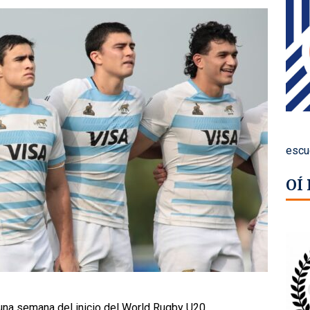
escu
OÍ
una semana del inicio del World Rugby U20