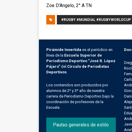
Zoe D’Angelo, 2° A TN
#RUGBY #MUNDIAL #RUGBYWORLDCUP
Pirámide Invertida
es el periódico en
Doc
línea de la
Escuela Superior de
Periodismo Deportivo "José R. López
Die
Pájaro"
del
Círculo de Periodistas
Rocí
Deportivos
.
Fern
Carl
Los contenidos son producidos por
Andr
alumnos de 2º y 3º año de nuestra
Gonz
carrera de Periodismo Deportivo bajo la
Dani
coordinación de profesores de la
Alej
Escuela.
Sant
Edu
Andr
Pautas generales de estilo
Javi
Arie