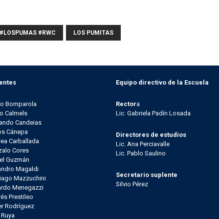
 #LOSPUMAS #RWC
LOS PUMITAS
entes
Equipo directivo de la Escuela
go Bomparola
Rector
a
o Calmels
Lic. Gabriela Padín Losada
ando Candeias
os Cánepa
Directores de estudios
ea Carballada
Lic. Ana Perciavalle
alo Cores
Lic. Pablo Saulino
el Guzmán
andro Magaldi
Secretario suplente
iago Mazzuchini
Silvio Pérez
ardo Menegazzi
és Prestileo
er Rodríguez
l Ruya