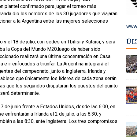
 plantel confirmado para jugar el torneo más
randa dio los nombres de los 30 jugadores que viajarán
cionar a la Argentina entre las mejores selecciones
www.
ÚL
io y el 18 de julio, con sedes en
Tbilisi
y
Kutaisi
, y será
ciba la Copa del Mundo M20,luego de haber sido
leccionado realizará una última concentración en Casa
e ir enfocados a triunfar. La Argentina integrará el
gentes del campeonato, junto a
I
nglaterra, Irlanda y
tablece que únicamente los líderes de cada zona serán
ras que los segundos disputarán los puestos del quinto
 será determinante.
7 de junio frente a Estados Unidos, desde las 6:00, en
 enfrentarán a Irlanda el 2 de julio, a las 8:30, y
también a las 8:30, ante Inglaterra. Los tres compromisos