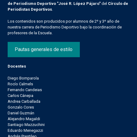
de Periodismo Deportivo "José R. López Pájaro"
del
Círculo de
Periodistas Deportivos
.
Los contenidos son producidos por alumnos de 2º y 3º año de
nuestra carrera de Periodismo Deportivo bajo la coordinación de
profesores de la Escuela.
Pautas generales de estilo
Docentes
Diego Bomparola
Rocío Calmels
Fernando Candeias
Carlos Cánepa
Andrea Carballada
Gonzalo Cores
Daniel Guzmán
Alejandro Magaldi
Santiago Mazzuchini
Eduardo Menegazzi
Andrés Prestileo