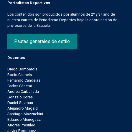
Periodistas Deportivos
.
Los contenidos son producidos por alumnos de 2º y 3º año de
nuestra carrera de Periodismo Deportivo bajo la coordinación de
profesores de la Escuela.
Pautas generales de estilo
Docentes
Diego Bomparola
Rocío Calmels
Fernando Candeias
Carlos Cánepa
Andrea Carballada
Gonzalo Cores
Daniel Guzmán
Alejandro Magaldi
Santiago Mazzuchini
Eduardo Menegazzi
Andrés Prestileo
Javier Rodríguez