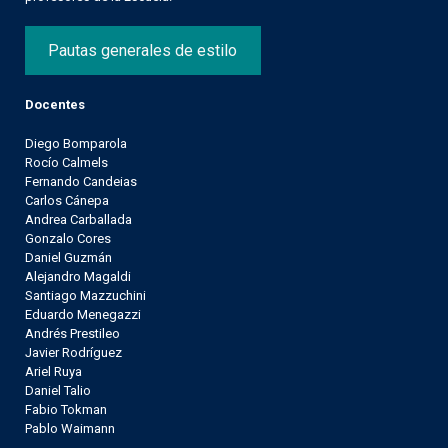
Pautas generales de estilo
Docentes
Diego Bomparola
Rocío Calmels
Fernando Candeias
Carlos Cánepa
Andrea Carballada
Gonzalo Cores
Daniel Guzmán
Alejandro Magaldi
Santiago Mazzuchini
Eduardo Menegazzi
Andrés Prestileo
Javier Rodríguez
Ariel Ruya
Daniel Talio
Fabio Tokman
Pablo Waimann