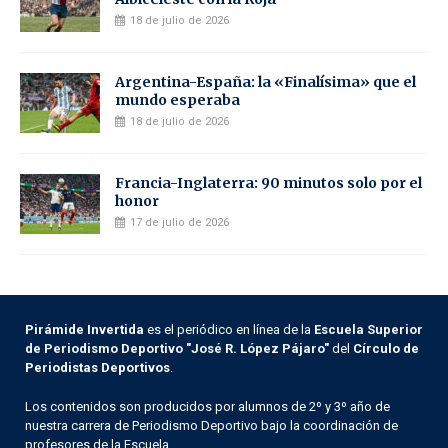
18 de julio de 2026
Argentina-España: la «Finalísima» que el
mundo esperaba
18 de julio de 2026
Francia-Inglaterra: 90 minutos solo por el
honor
17 de julio de 2026
Pirámide Invertida
es el periódico en línea de la
Escuela Superior
de Periodismo Deportivo "José R. López Pájaro"
del
Círculo de
Periodistas Deportivos
.
Los contenidos son producidos por alumnos de 2º y 3º año de
nuestra carrera de Periodismo Deportivo bajo la coordinación de
profesores de la Escuela.