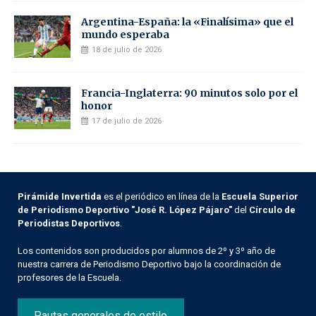
Argentina-España: la «Finalísima» que el
mundo esperaba
18 de julio de 2026
Francia-Inglaterra: 90 minutos solo por el
honor
17 de julio de 2026
Pirámide Invertida
es el periódico en línea de la
Escuela Superior
de Periodismo Deportivo "José R. López Pájaro"
del
Círculo de
Periodistas Deportivos
.
Los contenidos son producidos por alumnos de 2º y 3º año de
nuestra carrera de Periodismo Deportivo bajo la coordinación de
profesores de la Escuela.
Pautas generales de estilo