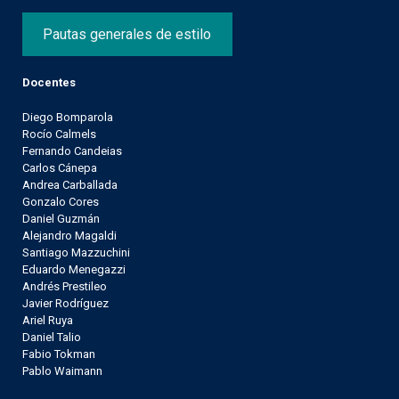
Pautas generales de estilo
Docentes
Diego Bomparola
Rocío Calmels
Fernando Candeias
Carlos Cánepa
Andrea Carballada
Gonzalo Cores
Daniel Guzmán
Alejandro Magaldi
Santiago Mazzuchini
Eduardo Menegazzi
Andrés Prestileo
Javier Rodríguez
Ariel Ruya
Daniel Talio
Fabio Tokman
Pablo Waimann