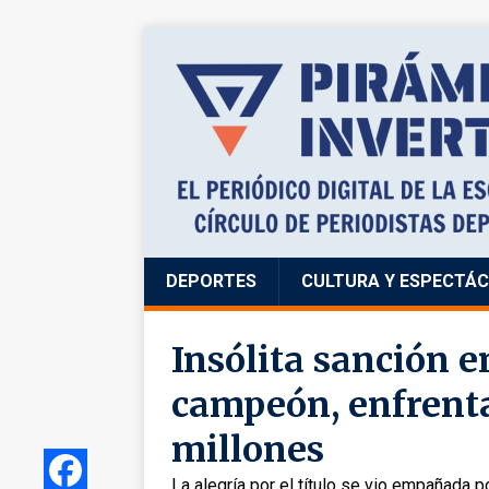
DEPORTES
CULTURA Y ESPECTÁ
Insólita sanción e
campeón, enfrenta
millones
La alegría por el título se vio empañada po