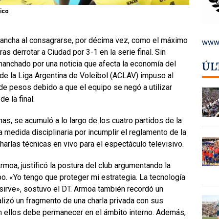
ico
 cancha al consagrarse, por décima vez, como el máximo
www.
as derrotar a Ciudad por 3-1 en la serie final. Sin
manchado por una noticia que afecta la economía del
ÚL
 de la Liga Argentina de Voleibol (ACLAV) impuso al
de pesos debido a que el equipo se negó a utilizar
e la final.
nas, se acumuló a lo largo de los cuatro partidos de la
na medida disciplinaria por incumplir el reglamento de la
charlas técnicas en vivo para el espectáculo televisivo.
rmoa, justificó la postura del club argumentando la
po. «Yo tengo que proteger mi estrategia. La tecnología
sirve», sostuvo el DT. Armoa también recordó un
alizó un fragmento de una charla privada con sus
n ellos debe permanecer en el ámbito interno. Además,