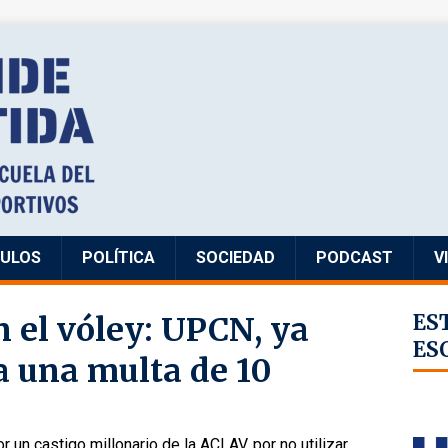
CULOS
POLÍTICA
SOCIEDAD
PODCAST
V
n el vóley: UPCN, ya
ES
ES
 una multa de 10
r un castigo millonario de la ACLAV, por no utilizar