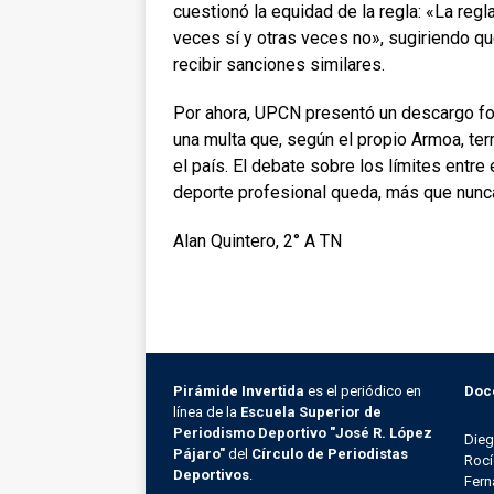
cuestionó la equidad de la regla: «La reg
veces sí y otras veces no», sugiriendo q
recibir sanciones similares.
Por ahora, UPCN presentó un descargo form
una multa que, según el propio Armoa, te
el país. El debate sobre los límites entre 
deporte profesional queda, más que nunca
Alan Quintero, 2° A TN
Pirámide Invertida
es el periódico en
Doc
línea de la
Escuela Superior de
Periodismo Deportivo "José R. López
Die
Pájaro"
del
Círculo de Periodistas
Rocí
Deportivos
.
Fern