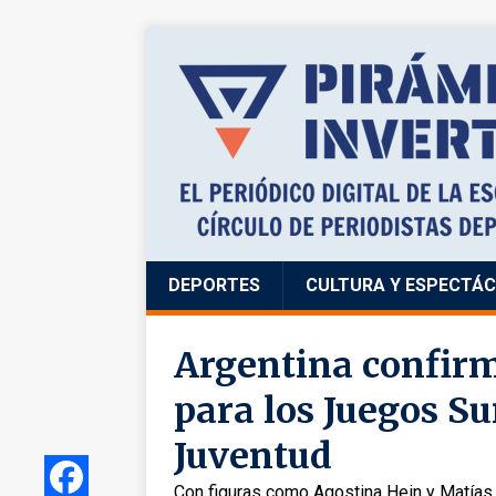
DEPORTES
CULTURA Y ESPECTÁ
Argentina confirm
para los Juegos S
Juventud
Con figuras como Agostina Hein y Matías C