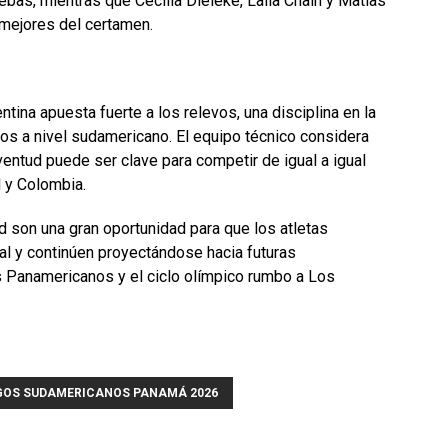
bas, mientras que Cecilia Dieleke, Laila Chain y Matías
s mejores del certamen.
tina apuesta fuerte a los relevos, una disciplina en la
os a nivel sudamericano. El equipo técnico considera
ventud puede ser clave para competir de igual a igual
l y Colombia.
 son una gran oportunidad para que los atletas
al y continúen proyectándose hacia futuras
Panamericanos y el ciclo olímpico rumbo a Los
GOS SUDAMERICANOS PANAMÁ 2026