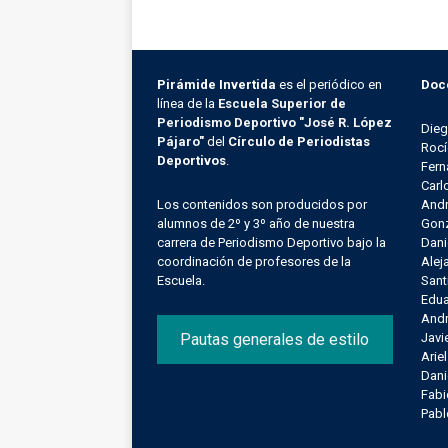
Pirámide Invertida
es el periódico en
Doc
línea de la
Escuela Superior de
Periodismo Deportivo "José R. López
Die
Pájaro"
del
Círculo de Periodistas
Rocí
Deportivos
.
Fern
Carl
Los contenidos son producidos por
Andr
alumnos de 2º y 3º año de nuestra
Gonz
carrera de Periodismo Deportivo bajo la
Dani
coordinación de profesores de la
Alej
Escuela.
Sant
Edu
Andr
Pautas generales de estilo
Javi
Arie
Dani
Fab
Pab