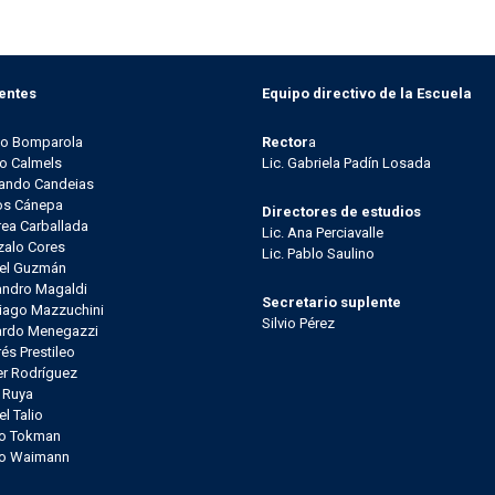
entes
Equipo directivo de la Escuela
go Bomparola
Rector
a
o Calmels
Lic. Gabriela Padín Losada
ando Candeias
os Cánepa
Directores de estudios
ea Carballada
Lic. Ana Perciavalle
alo Cores
Lic. Pablo Saulino
el Guzmán
andro Magaldi
Secretario suplente
iago Mazzuchini
Silvio Pérez
ardo Menegazzi
és Prestileo
er Rodríguez
l Ruya
el Talio
io Tokman
lo Waimann