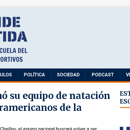
CULOS
POLÍTICA
SOCIEDAD
PODCAST
V
ó su equipo de natación
ES
ES
uramericanos de la
haillou, el equipo nacional buscará volver a ser