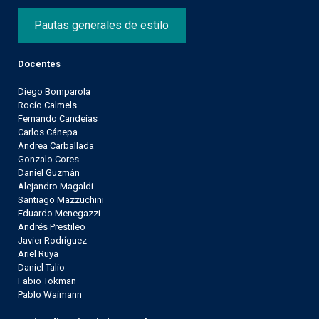
Pautas generales de estilo
Docentes
Diego Bomparola
Rocío Calmels
Fernando Candeias
Carlos Cánepa
Andrea Carballada
Gonzalo Cores
Daniel Guzmán
Alejandro Magaldi
Santiago Mazzuchini
Eduardo Menegazzi
Andrés Prestileo
Javier Rodríguez
Ariel Ruya
Daniel Talio
Fabio Tokman
Pablo Waimann