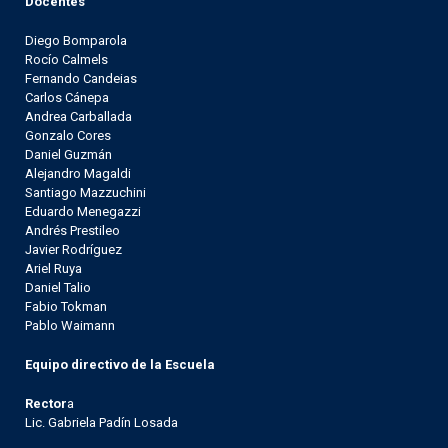
Docentes
Diego Bomparola
Rocío Calmels
Fernando Candeias
Carlos Cánepa
Andrea Carballada
Gonzalo Cores
Daniel Guzmán
Alejandro Magaldi
Santiago Mazzuchini
Eduardo Menegazzi
Andrés Prestileo
Javier Rodríguez
Ariel Ruya
Daniel Talio
Fabio Tokman
Pablo Waimann
Equipo directivo de la Escuela
Rector
a
Lic. Gabriela Padín Losada